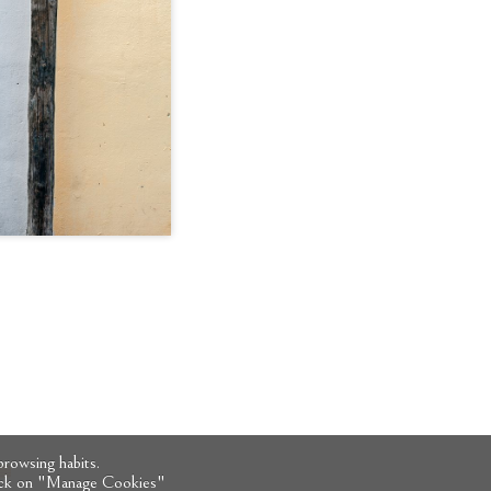
rowsing habits.
click on "Manage Cookies"