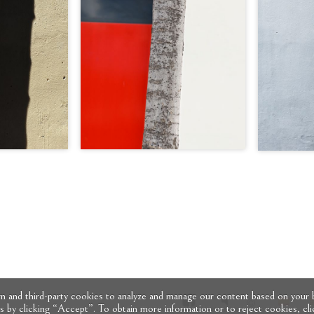
 and third-party cookies to analyze and manage our content based on your b
es by clicking “Accept”. To obtain more information or to reject cookies, 